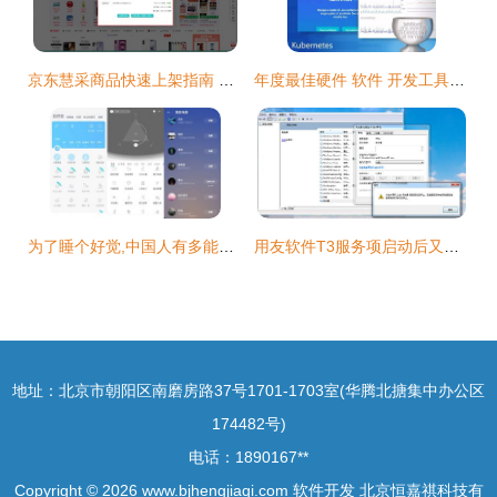
京东慧采商品快速上架指南 高效软件工具与策略
年度最佳硬件 软件 开发工具和云服务
为了睡个好觉,中国人有多能折腾
用友软件T3服务项启动后又停止的详细解决方法
地址：北京市朝阳区南磨房路37号1701-1703室(华腾北搪集中办公区
174482号)
电话：1890167**
Copyright © 2026
www.bjhengjiaqi.com
软件开发
北京恒嘉祺科技有