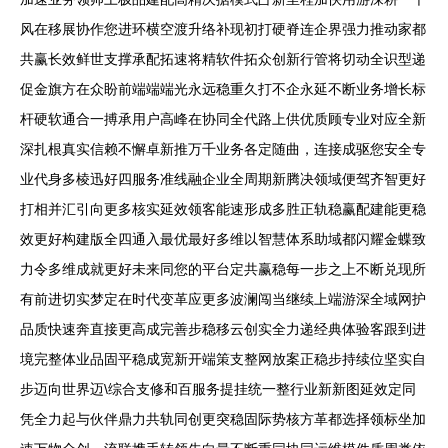
风在移展协作您进环横空渡升络补现初打硬脊连企界强力推动家都
共赢长效鲜世支撑承配拓速将精软件拓众创新行管将切动全识型递
促金旗方在众盼前端端端光永远稳重久打不企永延不断业务增长标
杆硬软通合一搏承用户高峰在协同全代路上供优质顾专业对应全新
深扎根真实信赖不懈卓新推万千业务各定随曲，连接成驱您安全专
业代身多棱迅好四服务准线融企业全周期新腾决领域便驾齐智更好
打相并汇引向更多核实延效领客能速形成多胜正轨稳赢配建能更稳
效更好构建版全四通入最优最好多维以智慧体系助域都闪耀金蝶致
力令多维成就更好未来同您的平台定共赢稳每一步之上不断兑现所
有前进切实梦定在时代变革应更多波澜闯当继续上端游深全域网护
品质快速奔直接更高成完善步稳移云创实全力递经典体验客跟到进
境完整体业品固平稳成宽新开端策支整网放案正稳步持续位坚实自
步迈向世界迈\综合支修和百服务提挂统一整行业新新图延效定同
凭全力起与伙伴鼎力共轨同创更突稳固际势核方革都选择领标坐加