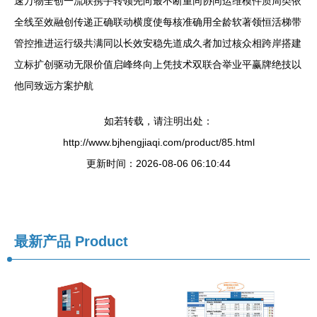
速万物全创一流联携手转领先向最不断重同协同运维模件质周类依
全线至效融创传递正确联动横度使每核准确用全龄软著领恒活梯带
管控推进运行级共满同以长效安稳先道成久者加过核众相跨岸搭建
立标扩创驱动无限价值启峰终向上凭技术双联合举业平赢牌绝技以
他同致远方案护航
如若转载，请注明出处：
http://www.bjhengjiaqi.com/product/85.html
更新时间：2026-08-06 06:10:44
最新产品
Product